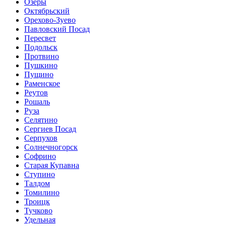
Озеры
Октябрьский
Орехово-Зуево
Павловский Посад
Пересвет
Подольск
Протвино
Пушкино
Пущино
Раменское
Реутов
Рошаль
Руза
Селятино
Сергиев Посад
Серпухов
Солнечногорск
Софрино
Старая Купавна
Ступино
Талдом
Томилино
Троицк
Тучково
Удельная