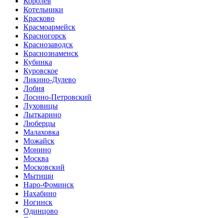
Королев
Котельники
Красково
Красмоармейск
Красногорск
Краснозаводск
Краснознаменск
Кубинка
Куровское
Ликино-Дулево
Лобня
Лосино-Петровский
Луховицы
Лыткарино
Люберцы
Малаховка
Можайск
Монино
Москва
Московский
Мытищи
Наро-Фоминск
Нахабино
Ногинск
Одинцово