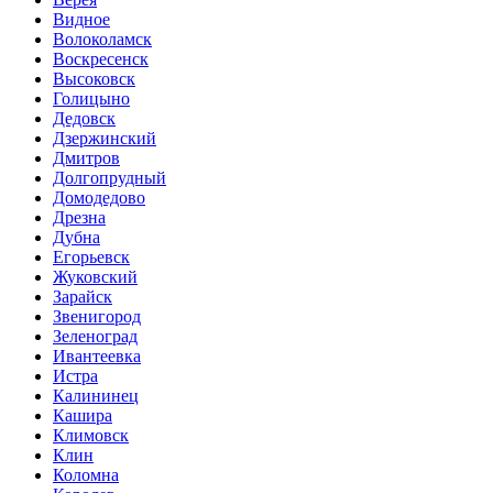
Видное
Волоколамск
Воскресенск
Высоковск
Голицыно
Дедовск
Дзержинский
Дмитров
Долгопрудный
Домодедово
Дрезна
Дубна
Егорьевск
Жуковский
Зарайск
Звенигород
Зеленоград
Ивантеевка
Истра
Калининец
Кашира
Климовск
Клин
Коломна