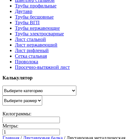
Швеллер стальной
Трубы профильные
Двутавр
Трубы бесшовные
Трубы ВГП
Трубы нержавеющие
Трубы электросварные
Лист стальной
Лист нержавеющий
Лист рифленый
Сетка стальная
Проволока
Просечно-вытяжной лист
Калькулятор
Килограммы:
Метры:
Главная
/
Двутавровая балка
/
Двутавровая металлическая