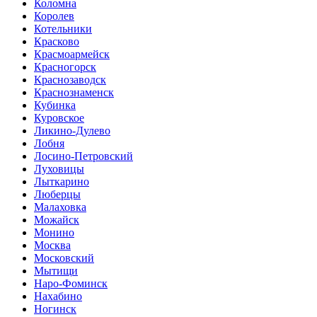
Коломна
Королев
Котельники
Красково
Красмоармейск
Красногорск
Краснозаводск
Краснознаменск
Кубинка
Куровское
Ликино-Дулево
Лобня
Лосино-Петровский
Луховицы
Лыткарино
Люберцы
Малаховка
Можайск
Монино
Москва
Московский
Мытищи
Наро-Фоминск
Нахабино
Ногинск