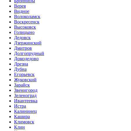
Бронницы
Верея
Видное
Волоколамск
Воскресенск
Высоковск
Голицыно
Дедовск
Дзержинский
Дмитров
Долгопрудный
Домодедово
Дрезна
Дубна
Егорьевск
Жуковский
Зарайск
Звенигород
Зеленоград
Ивантеевка
Истра
Калининец
Кашира
Климовск
Клин