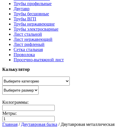
Трубы профильные
Двутавр
Трубы бесшовные
Трубы ВГП
Трубы нержавеющие
Трубы электросварные
Лист стальной
Лист нержавеющий
Лист рифленый
Сетка стальная
Проволока
Просечно-вытяжной лист
Калькулятор
Килограммы:
Метры:
Главная
/
Двутавровая балка
/
Двутавровая металлическая