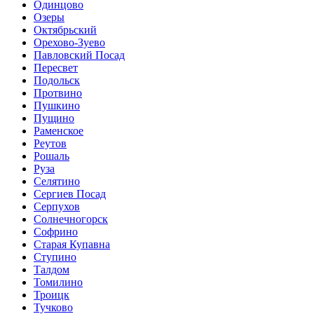
Одинцово
Озеры
Октябрьский
Орехово-Зуево
Павловский Посад
Пересвет
Подольск
Протвино
Пушкино
Пущино
Раменское
Реутов
Рошаль
Руза
Селятино
Сергиев Посад
Серпухов
Солнечногорск
Софрино
Старая Купавна
Ступино
Талдом
Томилино
Троицк
Тучково