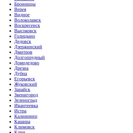
Бронницы
Верея
Видное
Волоколамск
Воскресенск
Высоковск
Голицыно
Дедовск
Дзержинский
Дмитров
Долгопрудный
Домодедово
Дрезна
Дубна
Егорьевск
Жуковский
Зарайск
Звенигород
Зеленоград
Ивантеевка
Истра
Калининец
Кашира
Климовск
Клин