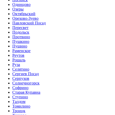
Одинцово
Озеры
Октябрьский
Орехово-Зуево
Павловский Посад
Пересвет
Подольск
Протвино
Пушкино
Пущино
Раменское
Реутов
Рошаль
Руза
Селятино
Сергиев Посад
Серпухов
Солнечногорск
Софрино
Старая Купавна
Ступино
Талдом
Томилино
Троицк