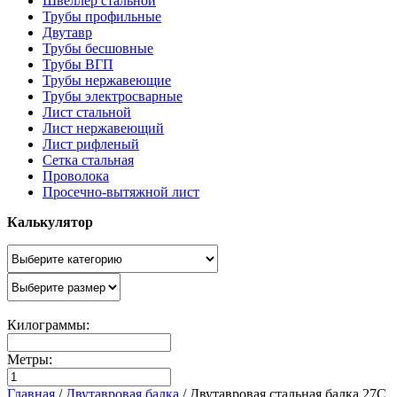
Швеллер стальной
Трубы профильные
Двутавр
Трубы бесшовные
Трубы ВГП
Трубы нержавеющие
Трубы электросварные
Лист стальной
Лист нержавеющий
Лист рифленый
Сетка стальная
Проволока
Просечно-вытяжной лист
Калькулятор
Килограммы:
Метры:
Главная
/
Двутавровая балка
/
Двутавровая стальная балка 27С