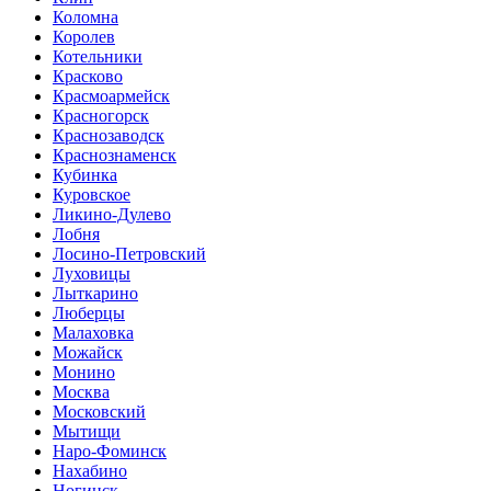
Коломна
Королев
Котельники
Красково
Красмоармейск
Красногорск
Краснозаводск
Краснознаменск
Кубинка
Куровское
Ликино-Дулево
Лобня
Лосино-Петровский
Луховицы
Лыткарино
Люберцы
Малаховка
Можайск
Монино
Москва
Московский
Мытищи
Наро-Фоминск
Нахабино
Ногинск