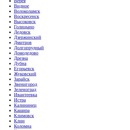
Верея
Видное
Волоколамск
Воскресенск
Высоковск
Голицыно
Дедовск
Дзержинский
Дмитров
Долгопрудный
Домодедово
Дрезна
Дубна
Егорьевск
Жуковский
Зарайск
Звенигород
Зеленоград
Ивантеевка
Истра
Калининец
Кашира
Климовск
Клин
Коломна