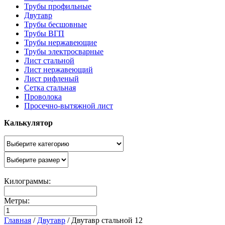
Трубы профильные
Двутавр
Трубы бесшовные
Трубы ВГП
Трубы нержавеющие
Трубы электросварные
Лист стальной
Лист нержавеющий
Лист рифленый
Сетка стальная
Проволока
Просечно-вытяжной лист
Калькулятор
Килограммы:
Метры:
Главная
/
Двутавр
/
Двутавр стальной 12