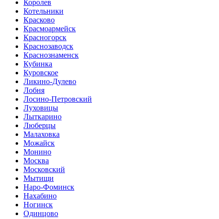
Королев
Котельники
Красково
Красмоармейск
Красногорск
Краснозаводск
Краснознаменск
Кубинка
Куровское
Ликино-Дулево
Лобня
Лосино-Петровский
Луховицы
Лыткарино
Люберцы
Малаховка
Можайск
Монино
Москва
Московский
Мытищи
Наро-Фоминск
Нахабино
Ногинск
Одинцово