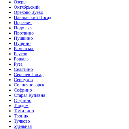
Озеры
Октябрьский
Орехово-Зуево
Павловский Посад
Пересвет
Подольск
Протвино
Пушкино
Пущино
Раменское
Реутов
Рошаль
Руза
Селятино
Сергиев Посад
Серпухов
Солнечногорск
Софрино
Старая Купавна
Ступино
Талдом
Томилино
Троицк
Тучково
Удельная