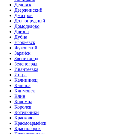
Дедовск
Дзержинский
Дмитров
Долгопрудный
Домодедово
Дрезна
Дубна
Егорьевск
Жуковский
Зарайск
Звенигород
Зеленоград
Ивантеевка
Истра
Калининец
Кашира
Климовск
Клин
Коломна
Королев
Котельники
Красково
Красмоармейск
Красногорск
Краснозаводск