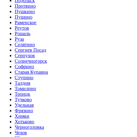
Подольск
Протвино
Пушкино
Пущино
Раменское
Реутов
Рошаль
Руза
Селятино
Сергиев Посад
Серпухов
Солнечногорск
Софрино
Старая Купавна
Ступино
Талдом
Томилино
Троицк
Тучково
Удельная
Фрязино
Химки
Хотьково
Черноголовка
Чехов