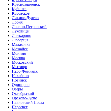
Краснознаменск
Кубинка
Куровское
Ликино-Дулево
Лобня
Лосино-Петровский
Луховицы
Лыткарино
Люберцы
Малаховка
Можайск
Монино
Москва
Московский
Мытищи
Наро-Фоминск
Нахабино
Ногинск
Одинцово
Озеры
Октябрьский
Орехово-Зуево
Павловский Посад
Пересвет