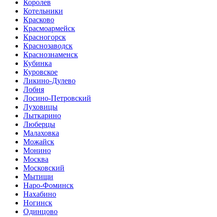
Королев
Котельники
Красково
Красмоармейск
Красногорск
Краснозаводск
Краснознаменск
Кубинка
Куровское
Ликино-Дулево
Лобня
Лосино-Петровский
Луховицы
Лыткарино
Люберцы
Малаховка
Можайск
Монино
Москва
Московский
Мытищи
Наро-Фоминск
Нахабино
Ногинск
Одинцово