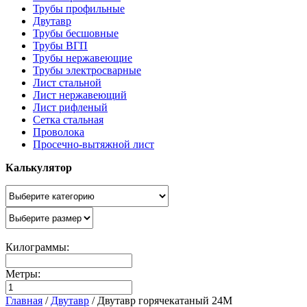
Трубы профильные
Двутавр
Трубы бесшовные
Трубы ВГП
Трубы нержавеющие
Трубы электросварные
Лист стальной
Лист нержавеющий
Лист рифленый
Сетка стальная
Проволока
Просечно-вытяжной лист
Калькулятор
Килограммы:
Метры:
Главная
/
Двутавр
/
Двутавр горячекатаный 24М