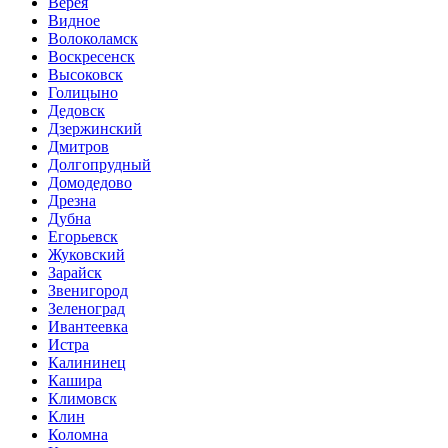
Верея
Видное
Волоколамск
Воскресенск
Высоковск
Голицыно
Дедовск
Дзержинский
Дмитров
Долгопрудный
Домодедово
Дрезна
Дубна
Егорьевск
Жуковский
Зарайск
Звенигород
Зеленоград
Ивантеевка
Истра
Калининец
Кашира
Климовск
Клин
Коломна