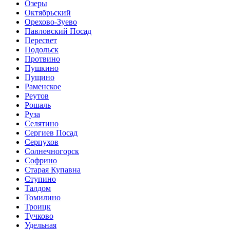
Озеры
Октябрьский
Орехово-Зуево
Павловский Посад
Пересвет
Подольск
Протвино
Пушкино
Пущино
Раменское
Реутов
Рошаль
Руза
Селятино
Сергиев Посад
Серпухов
Солнечногорск
Софрино
Старая Купавна
Ступино
Талдом
Томилино
Троицк
Тучково
Удельная