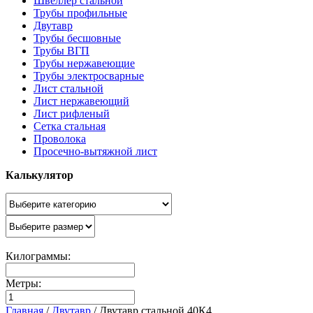
Швеллер стальной
Трубы профильные
Двутавр
Трубы бесшовные
Трубы ВГП
Трубы нержавеющие
Трубы электросварные
Лист стальной
Лист нержавеющий
Лист рифленый
Сетка стальная
Проволока
Просечно-вытяжной лист
Калькулятор
Килограммы:
Метры:
Главная
/
Двутавр
/
Двутавр стальной 40К4