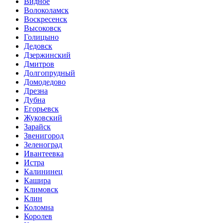
Видное
Волоколамск
Воскресенск
Высоковск
Голицыно
Дедовск
Дзержинский
Дмитров
Долгопрудный
Домодедово
Дрезна
Дубна
Егорьевск
Жуковский
Зарайск
Звенигород
Зеленоград
Ивантеевка
Истра
Калининец
Кашира
Климовск
Клин
Коломна
Королев