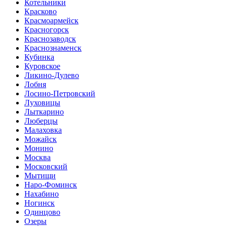
Котельники
Красково
Красмоармейск
Красногорск
Краснозаводск
Краснознаменск
Кубинка
Куровское
Ликино-Дулево
Лобня
Лосино-Петровский
Луховицы
Лыткарино
Люберцы
Малаховка
Можайск
Монино
Москва
Московский
Мытищи
Наро-Фоминск
Нахабино
Ногинск
Одинцово
Озеры