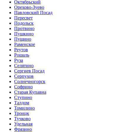
Октябрьский
Орехово-Зуево
Павловский Посад
Пересвет
Подольск
Протвино
Пушкино
Пущино
Раменское
Реутов
Рошаль
Руза
Селятино
Сергиев Посад
Серпухов
Солнечногорск
Софрино
Старая Купавна
Ступино
Талдом
Томилино
Троицк
Тучково
Удельная
Фрязино