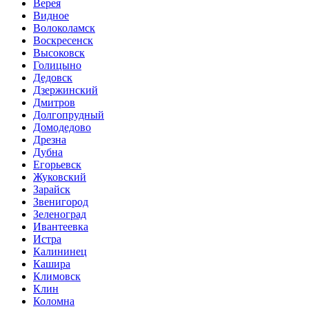
Верея
Видное
Волоколамск
Воскресенск
Высоковск
Голицыно
Дедовск
Дзержинский
Дмитров
Долгопрудный
Домодедово
Дрезна
Дубна
Егорьевск
Жуковский
Зарайск
Звенигород
Зеленоград
Ивантеевка
Истра
Калининец
Кашира
Климовск
Клин
Коломна