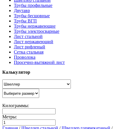
Швеллер стальной
Трубы профильные
Двутавр
Трубы бесшовные
Трубы ВГП
Трубы нержавеющие
Трубы электросварные
Лист стальной
Лист нержавеющий
Лист рифленый
Сетка стальная
Проволока
Просечно-вытяжной лист
Калькулятор
Килограммы:
Метры:
Главная
/
Швеллер стальной
/
Швеллер горячекатаный
/