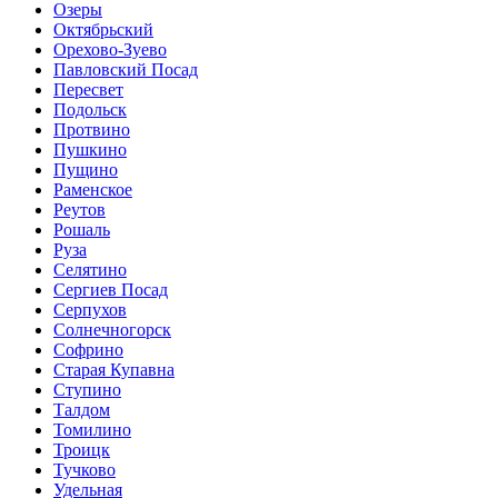
Озеры
Октябрьский
Орехово-Зуево
Павловский Посад
Пересвет
Подольск
Протвино
Пушкино
Пущино
Раменское
Реутов
Рошаль
Руза
Селятино
Сергиев Посад
Серпухов
Солнечногорск
Софрино
Старая Купавна
Ступино
Талдом
Томилино
Троицк
Тучково
Удельная