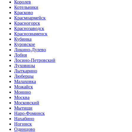
Королев
Котельники
Красково
Красмоармейск
Красногорск
Краснозаводск
Краснознаменск
Кубинка
Куровское
Ликино-Дулево
Лобня
Лосино-Петровский
Луховицы
Лыткарино
Люберцы
Малаховка
Можайск
Монино
Москва
Московский
Мытищи
Наро-Фоминск
Нахабино
Ногинск
Одинцово